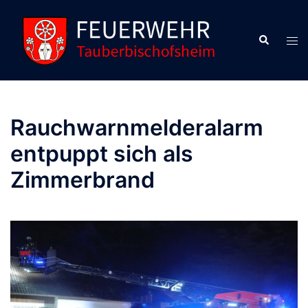
Zum
Inhalt
Suche
Men
springen
ums
Rauchwarnmelderalarm
entpuppt sich als
Zimmerbrand