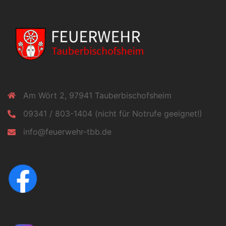
Am Wört 2, 97941 Tauberbischofsheim
09341 / 803-1404 (nicht für Notrufe geeignet!)
info@feuerwehr-tbb.de