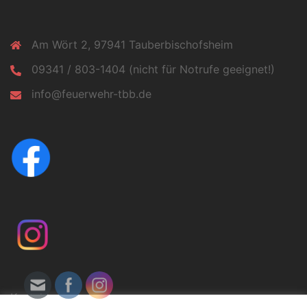
Am Wört 2, 97941 Tauberbischofsheim
09341 / 803-1404 (nicht für Notrufe geeignet!)
info@feuerwehr-tbb.de
Kontakt