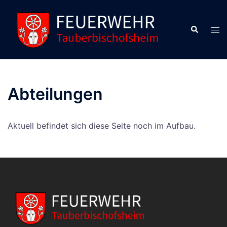
Zum
Inhalt
Suche
Men
springen
ums
Abteilungen
Aktuell befindet sich diese Seite noch im Aufbau.