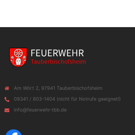
Am Wört 2, 97941 Tauberbischofsheim
09341 / 803-1404 (nicht für Notrufe geeignet!)
info@feuerwehr-tbb.de