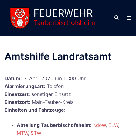
Zum
Inhalt
Suche
Men
springen
ums
Amtshilfe Landratsamt
Datum:
3. April 2020 um 10:00 Uhr
Alarmierungsart:
Telefon
Einsatzart:
sonstiger Einsatz
Einsatzort:
Main-Tauber-Kreis
Einheiten und Fahrzeuge:
Abteilung Tauberbischofsheim:
KdoW
,
ELW
,
MTW
,
STW