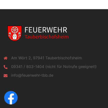
Am Wört 2, 97941 Tauberbischofsheim
09341 / 803-1404 (nicht für Notrufe geeignet!)
info@feuerwehr-tbb.de