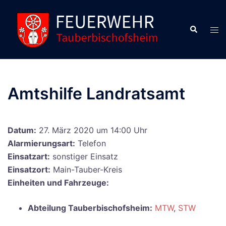
Zum
Inhalt
Suche
Men
springen
ums
Amtshilfe Landratsamt
Datum:
27. März 2020 um 14:00 Uhr
Alarmierungsart:
Telefon
Einsatzart:
sonstiger Einsatz
Einsatzort:
Main-Tauber-Kreis
Einheiten und Fahrzeuge:
Abteilung Tauberbischofsheim:
MTW
,
STW