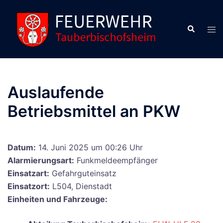
Zum
Inhalt
Suche
Men
springen
ums
Auslaufende
Betriebsmittel an PKW
Datum:
14. Juni 2025 um 00:26 Uhr
Alarmierungsart:
Funkmeldeempfänger
Einsatzart:
Gefahrguteinsatz
Einsatzort:
L504, Dienstadt
Einheiten und Fahrzeuge: