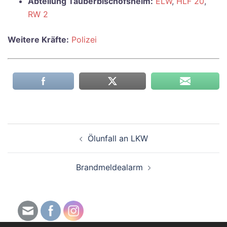
Abteilung Tauberbischofsheim:
ELW
,
HLF 20
,
RW 2
Weitere Kräfte:
Polizei
Beitragsnavigation
Ölunfall an LKW
Brandmeldealarm