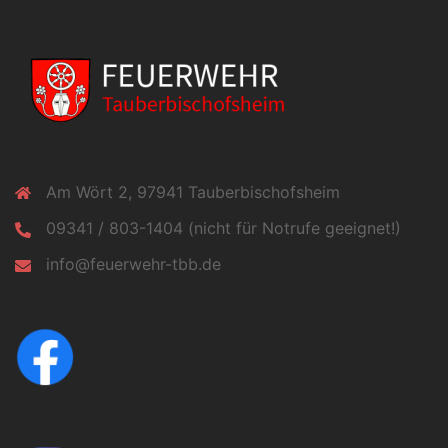
Am Wört 2, 97941 Tauberbischofsheim
09341 / 803-1404 (nicht für Notrufe geeignet!)
info@feuerwehr-tbb.de