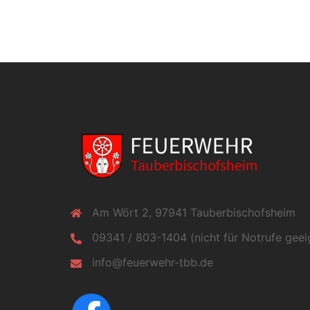
Am Wört 2, 97941 Tauberbischofsheim
09341 / 803-1404 (nicht für Notrufe geei
info@feuerwehr-tbb.de