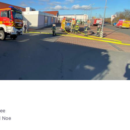
lee
l Noe