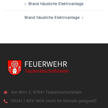
Brand häusliche Elektroanlage
Brand häusliche Elektroanlage
Am Wört 2, 97941 Tauberbischofsheim
09341 / 803-1404 (nicht für Notrufe geeignet!)