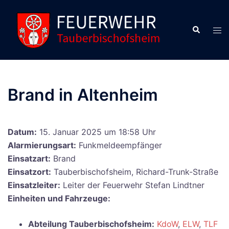
Zum
Inhalt
Suche
Men
springen
ums
Brand in Altenheim
Datum:
15. Januar 2025 um 18:58 Uhr
Alarmierungsart:
Funkmeldeempfänger
Einsatzart:
Brand
Einsatzort:
Tauberbischofsheim, Richard-Trunk-Straße
Einsatzleiter:
Leiter der Feuerwehr Stefan Lindtner
Einheiten und Fahrzeuge:
Abteilung Tauberbischofsheim:
KdoW
,
ELW
,
TLF