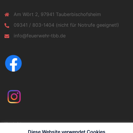
Am Wört 2, 97941 Tauberbischofsheim
09341 / 803-1404 (nicht für Notrufe geeignet!)
info@feuerwehr-tbb.de
Kontakt
Impressum
Diese Website verwendet Cookies