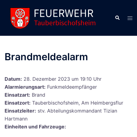
Zum
Inhalt
Suche
Men
springen
ums
Brandmeldealarm
Datum:
28. Dezember 2023 um 19:10 Uhr
Alarmierungsart:
Funkmeldeempfänger
Einsatzart:
Brand
Einsatzort:
Tauberbischofsheim, Am Heimbergsflur
Einsatzleiter:
stv. Abteilungskommandant Tizian
Hartmann
Einheiten und Fahrzeuge: