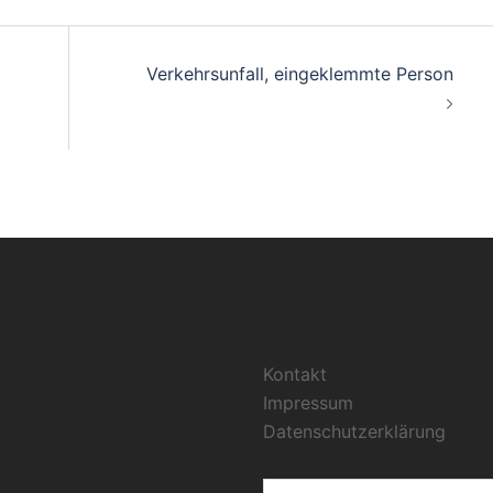
on
Verkehrsunfall, eingeklemmte Person
Kontakt
Impressum
Datenschutzerklärung
Suchen