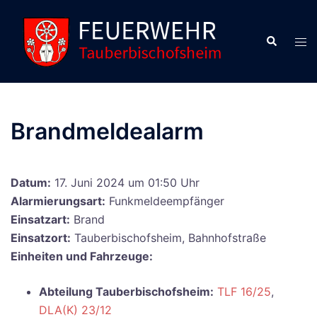
Zum
Inhalt
Suche
Men
springen
ums
Brandmeldealarm
Datum:
17. Juni 2024 um 01:50 Uhr
Alarmierungsart:
Funkmeldeempfänger
Einsatzart:
Brand
Einsatzort:
Tauberbischofsheim, Bahnhofstraße
Einheiten und Fahrzeuge:
Abteilung Tauberbischofsheim:
TLF 16/25
,
DLA(K) 23/12