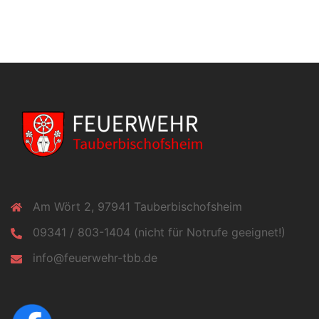
Am Wört 2, 97941 Tauberbischofsheim
09341 / 803-1404 (nicht für Notrufe geeignet!)
info@feuerwehr-tbb.de