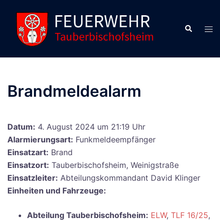
Zum
Inhalt
Suche
Men
springen
ums
Brandmeldealarm
Datum:
4. August 2024 um 21:19 Uhr
Alarmierungsart:
Funkmeldeempfänger
Einsatzart:
Brand
Einsatzort:
Tauberbischofsheim, Weinigstraße
Einsatzleiter:
Abteilungskommandant David Klinger
Einheiten und Fahrzeuge:
Abteilung Tauberbischofsheim:
ELW
,
TLF 16/25
,