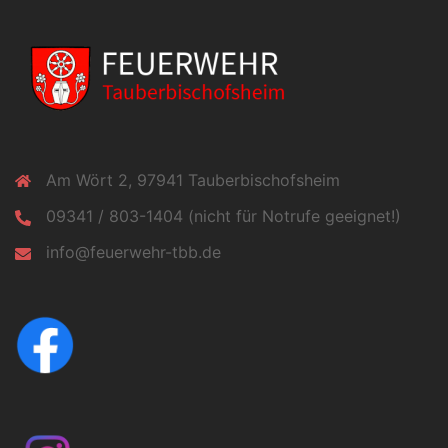
Am Wört 2, 97941 Tauberbischofsheim
09341 / 803-1404 (nicht für Notrufe geeignet!)
info@feuerwehr-tbb.de