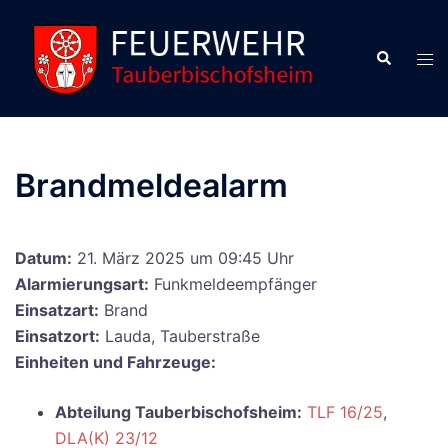
Zum
Inhalt
Suche
Men
springen
ums
Brandmeldealarm
Datum:
21. März 2025 um 09:45 Uhr
Alarmierungsart:
Funkmeldeempfänger
Einsatzart:
Brand
Einsatzort:
Lauda, Tauberstraße
Einheiten und Fahrzeuge:
Abteilung Tauberbischofsheim:
TLF 16/25
,
DLA(K) 23/12