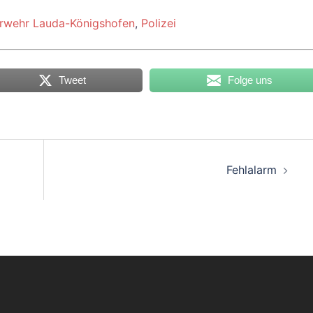
rwehr Lauda-Königshofen
,
Polizei
Tweet
Folge uns
on
Fehlalarm