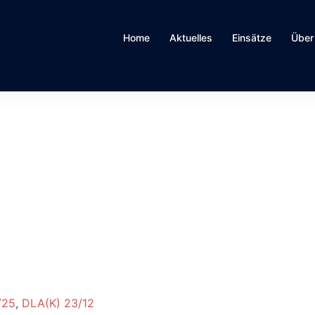
Home
Aktuelles
Einsätze
Über
/25
,
DLA(K) 23/12