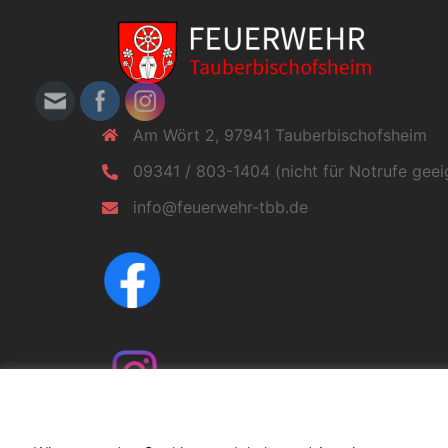
Am Wört 2, 97941 Tauberbischofsheim
09341 / 803-1404 (nicht für Notrufe geei
info@feuerwehr-tbb.de