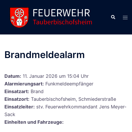
Zum
Inhalt
Suche
Men
springen
ums
Brandmeldealarm
Datum:
11. Januar 2026 um 15:04 Uhr
Alarmierungsart:
Funkmeldeempfänger
Einsatzart:
Brand
Einsatzort:
Tauberbischofsheim, Schmiederstraße
Einsatzleiter:
stv. Feuerwehrkommandant Jens Meyer-
Sack
Einheiten und Fahrzeuge: