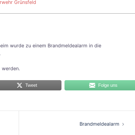
rwehr Grünsfeld
heim wurde zu einem Brandmeldealarm in die
.
t werden.
Tweet
Folge uns
on
Brandmeldealarm