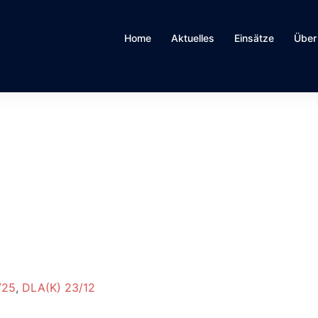
Home
Aktuelles
Einsätze
Über
/25
,
DLA(K) 23/12