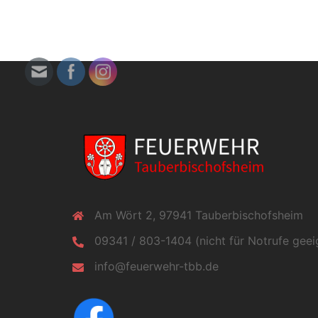
Am Wört 2, 97941 Tauberbischofsheim
09341 / 803-1404 (nicht für Notrufe geei
info@feuerwehr-tbb.de