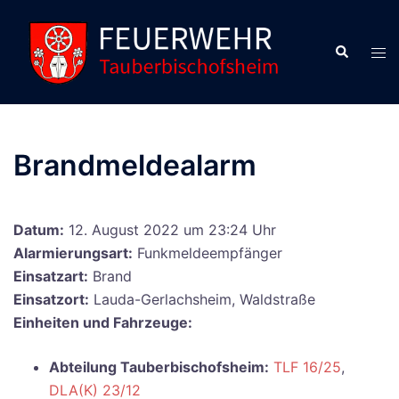
Zum
Inhalt
Suche
Men
springen
ums
Brandmeldealarm
Datum:
12. August 2022 um 23:24 Uhr
Alarmierungsart:
Funkmeldeempfänger
Einsatzart:
Brand
Einsatzort:
Lauda-Gerlachsheim, Waldstraße
Einheiten und Fahrzeuge:
Abteilung Tauberbischofsheim:
TLF 16/25
,
DLA(K) 23/12