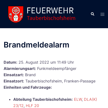
Zum
Inhalt
Suche
Men
springen
ums
Brandmeldealarm
Datum:
25. August 2022 um 11:49 Uhr
Alarmierungsart:
Funkmeldeempfänger
Einsatzart:
Brand
Einsatzort:
Tauberbischofsheim, Franken-Passage
Einheiten und Fahrzeuge:
Abteilung Tauberbischofsheim:
ELW
,
DLA(K)
23/12
,
HLF 20