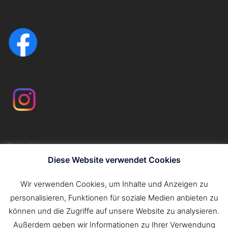
Kontakt
Impressum
Diese Website verwendet Cookies
Datenschutzerklärung
Wir verwenden Cookies, um Inhalte und Anzeigen zu
personalisieren, Funktionen für soziale Medien anbieten zu
Suchen
können und die Zugriffe auf unsere Website zu analysieren.
nach:
Außerdem geben wir Informationen zu Ihrer Verwendung