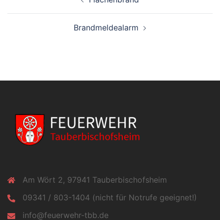
Brandmeldealarm
Am Wört 2, 97941 Tauberbischofsheim
09341 / 803-1404 (nicht für Notrufe geeignet!)
info@feuerwehr-tbb.de