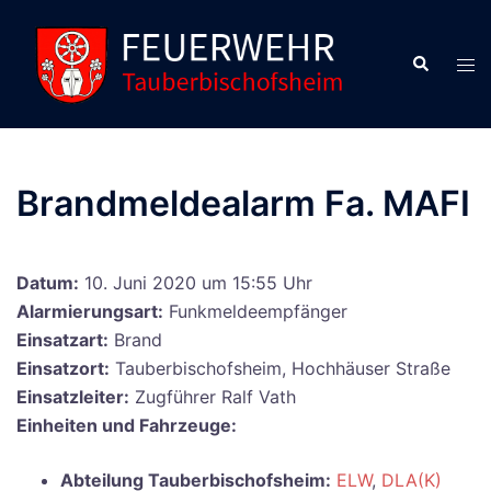
Zum
Inhalt
Suche
Men
springen
ums
Brandmeldealarm Fa. MAFI
Datum:
10. Juni 2020 um 15:55 Uhr
Alarmierungsart:
Funkmeldeempfänger
Einsatzart:
Brand
Einsatzort:
Tauberbischofsheim, Hochhäuser Straße
Einsatzleiter:
Zugführer Ralf Vath
Einheiten und Fahrzeuge:
Abteilung Tauberbischofsheim:
ELW
,
DLA(K)