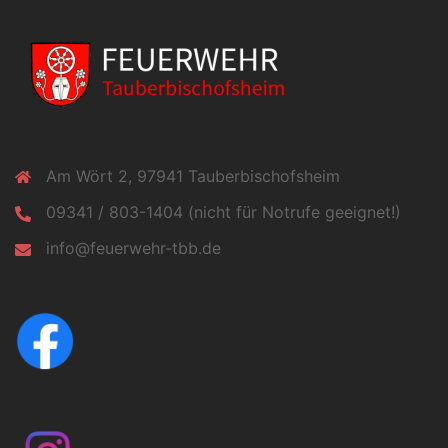
Am Wört 2, 97941 Tauberbischofsheim
09341 / 803-1404 (nicht für Notrufe geeignet!)
info@feuerwehr-tbb.de