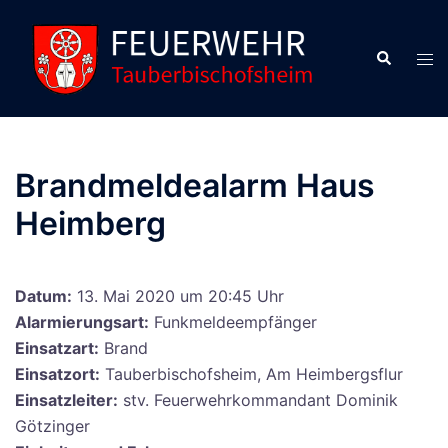
Zum
Inhalt
Suche
Men
springen
ums
Brandmeldealarm Haus
Heimberg
Datum:
13. Mai 2020 um 20:45 Uhr
Alarmierungsart:
Funkmeldeempfänger
Einsatzart:
Brand
Einsatzort:
Tauberbischofsheim, Am Heimbergsflur
Einsatzleiter:
stv. Feuerwehrkommandant Dominik
Götzinger