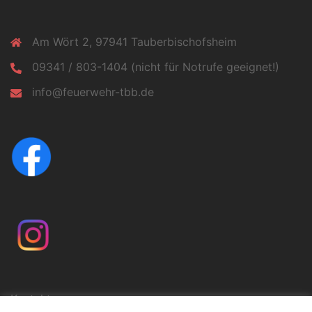
Am Wört 2, 97941 Tauberbischofsheim
09341 / 803-1404 (nicht für Notrufe geeignet!)
info@feuerwehr-tbb.de
Kontakt