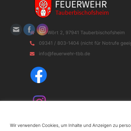
Am Wört 2, 97941 Tauberbischofsheim
09341 / 803-1404 (nicht für Notrufe geei
info@feuerwehr-tbb.de
Wir verwenden Cookies, um Inhalte und Anzeigen zu persona