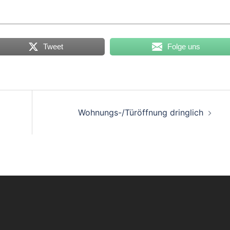
Tweet
Folge uns
on
Wohnungs-/Türöffnung dringlich