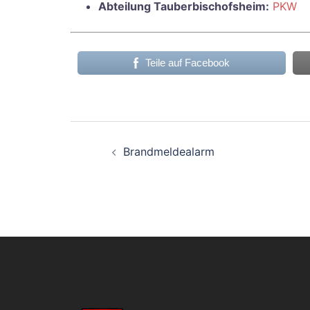
Abteilung Tauberbischofsheim:
PKW
Teile auf Facebook
Beitragsnavigati
Brandmeldealarm