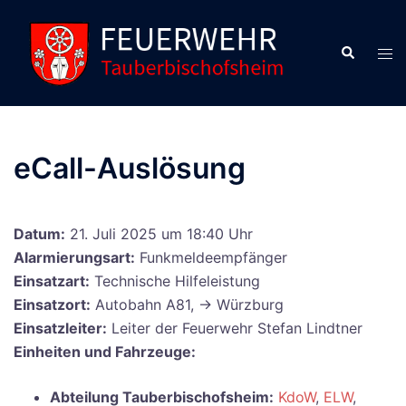
Zum
Inhalt
Suche
Men
springen
ums
eCall-Auslösung
Datum:
21. Juli 2025 um 18:40 Uhr
Alarmierungsart:
Funkmeldeempfänger
Einsatzart:
Technische Hilfeleistung
Einsatzort:
Autobahn A81, -> Würzburg
Einsatzleiter:
Leiter der Feuerwehr Stefan Lindtner
Einheiten und Fahrzeuge:
Abteilung Tauberbischofsheim:
KdoW
,
ELW
,