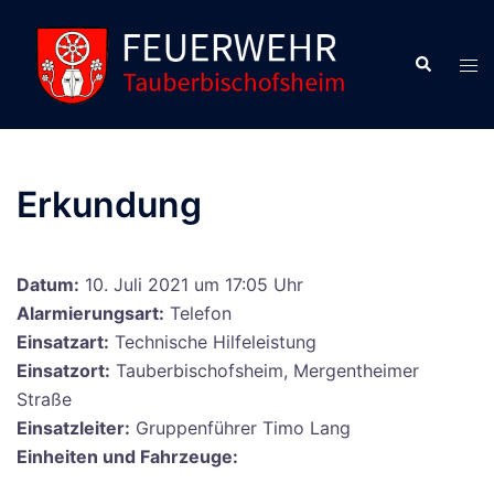
Zum
Inhalt
Suche
Men
springen
ums
Erkundung
Datum:
10. Juli 2021 um 17:05 Uhr
Alarmierungsart:
Telefon
Einsatzart:
Technische Hilfeleistung
Einsatzort:
Tauberbischofsheim, Mergentheimer
Straße
Einsatzleiter:
Gruppenführer Timo Lang
Einheiten und Fahrzeuge: