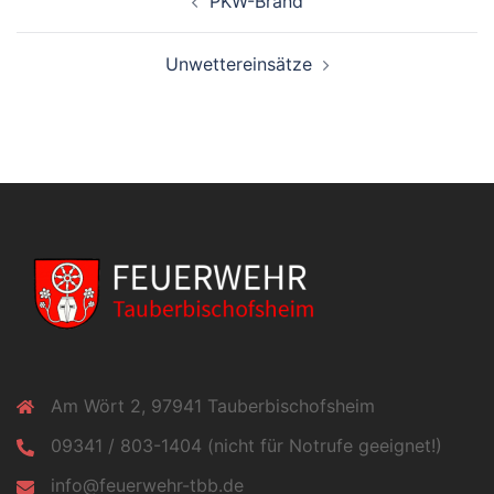
PKW-Brand
Unwettereinsätze
Am Wört 2, 97941 Tauberbischofsheim
09341 / 803-1404 (nicht für Notrufe geeignet!)
info@feuerwehr-tbb.de