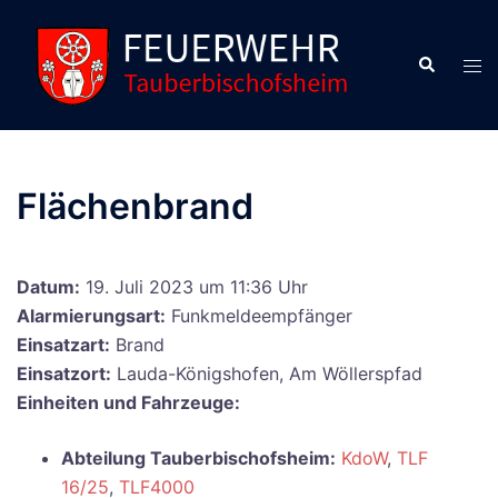
Zum
Inhalt
Suche
Men
springen
ums
Flächenbrand
Datum:
19. Juli 2023 um 11:36 Uhr
Alarmierungsart:
Funkmeldeempfänger
Einsatzart:
Brand
Einsatzort:
Lauda-Königshofen, Am Wöllerspfad
Einheiten und Fahrzeuge:
Abteilung Tauberbischofsheim:
KdoW
,
TLF
16/25
,
TLF4000