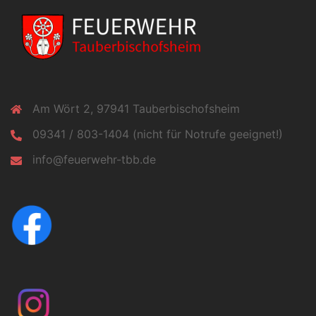
Am Wört 2, 97941 Tauberbischofsheim
09341 / 803-1404 (nicht für Notrufe geeignet!)
info@feuerwehr-tbb.de