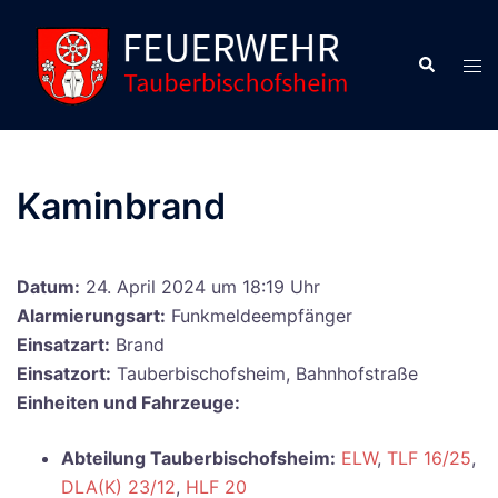
Zum
Inhalt
Suche
Men
springen
ums
Kaminbrand
Datum:
24. April 2024 um 18:19 Uhr
Alarmierungsart:
Funkmeldeempfänger
Einsatzart:
Brand
Einsatzort:
Tauberbischofsheim, Bahnhofstraße
Einheiten und Fahrzeuge:
Abteilung Tauberbischofsheim:
ELW
,
TLF 16/25
,
DLA(K) 23/12
,
HLF 20