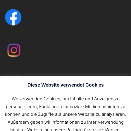
Kontakt
Impressum
Diese Website verwendet Cookies
Datenschutzerklärung
Wir verwenden Cookies, um Inhalte und Anzeigen zu
personalisieren, Funktionen für soziale Medien anbieten zu
Suchen
können und die Zugriffe auf unsere Website zu analysieren.
nach:
Außerdem geben wir Informationen zu Ihrer Verwendung
unserer Website an unsere Partner für soziale Medien,