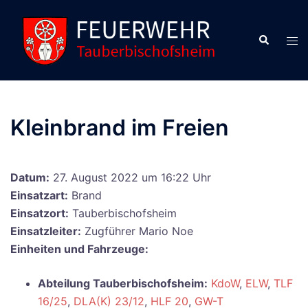
Zum
Inhalt
Suche
Men
springen
ums
Kleinbrand im Freien
Datum:
27. August 2022 um 16:22 Uhr
Einsatzart:
Brand
Einsatzort:
Tauberbischofsheim
Einsatzleiter:
Zugführer Mario Noe
Einheiten und Fahrzeuge:
Abteilung Tauberbischofsheim:
KdoW
,
ELW
,
TLF
16/25
,
DLA(K) 23/12
,
HLF 20
,
GW-T