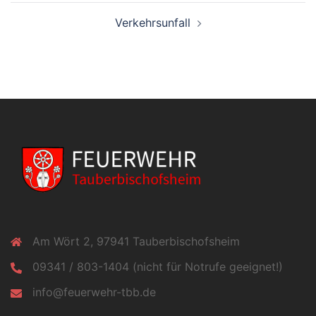
Verkehrsunfall
Am Wört 2, 97941 Tauberbischofsheim
09341 / 803-1404 (nicht für Notrufe geeignet!)
info@feuerwehr-tbb.de