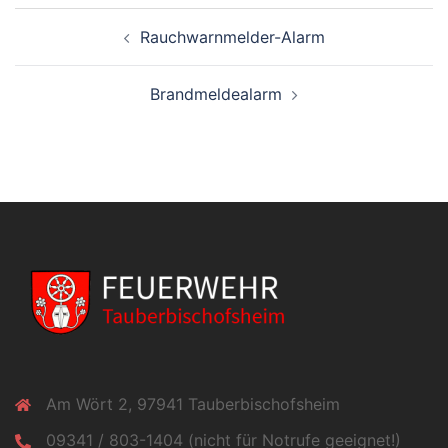
Beitragsnavigation
Rauchwarnmelder-Alarm
Brandmeldealarm
Am Wört 2, 97941 Tauberbischofsheim
09341 / 803-1404 (nicht für Notrufe geeignet!)