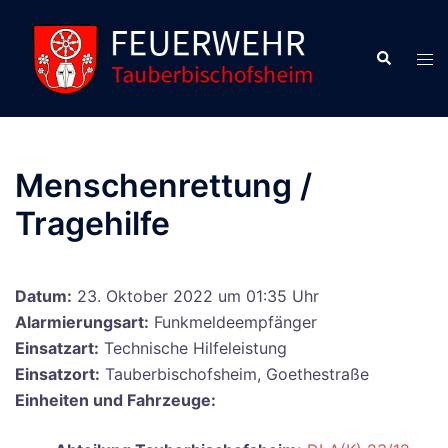
Zum
Inhalt
Suche
Men
springen
ums
Menschenrettung /
Tragehilfe
Datum:
23. Oktober 2022 um 01:35 Uhr
Alarmierungsart:
Funkmeldeempfänger
Einsatzart:
Technische Hilfeleistung
Einsatzort:
Tauberbischofsheim, Goethestraße
Einheiten und Fahrzeuge: