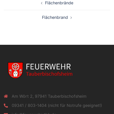
Flächenbrände
Flächenbrand
Am Wört 2, 97941 Tauberbischofsheim
09341 / 803-1404 (nicht für Notrufe geeignet!)