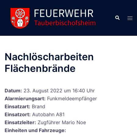
Zum
Inhalt
Suche
Men
springen
ums
Nachlöscharbeiten
Flächenbrände
Datum:
23. August 2022 um 16:40 Uhr
Alarmierungsart:
Funkmeldeempfänger
Einsatzart:
Brand
Einsatzort:
Autobahn A81
Einsatzleiter:
Zugführer Mario Noe
Einheiten und Fahrzeuge: