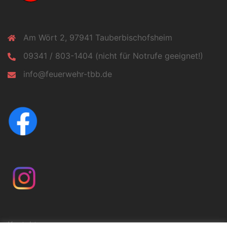
Am Wört 2, 97941 Tauberbischofsheim
09341 / 803-1404 (nicht für Notrufe geeignet!)
info@feuerwehr-tbb.de
Kontakt