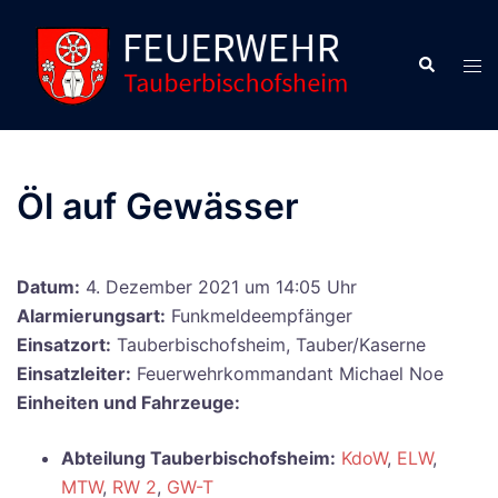
Zum
Inhalt
Suche
Men
springen
ums
Öl auf Gewässer
Datum:
4. Dezember 2021 um 14:05 Uhr
Alarmierungsart:
Funkmeldeempfänger
Einsatzort:
Tauberbischofsheim, Tauber/Kaserne
Einsatzleiter:
Feuerwehrkommandant Michael Noe
Einheiten und Fahrzeuge:
Abteilung Tauberbischofsheim:
KdoW
,
ELW
,
MTW
,
RW 2
,
GW-T