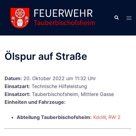
Zum
Inhalt
Suche
Men
springen
ums
Ölspur auf Straße
Datum:
20. Oktober 2022 um 11:32 Uhr
Einsatzart:
Technische Hilfeleistung
Einsatzort:
Tauberbischofsheim, Mittlere Gasse
Einheiten und Fahrzeuge:
Abteilung Tauberbischofsheim:
KdoW
,
RW 2