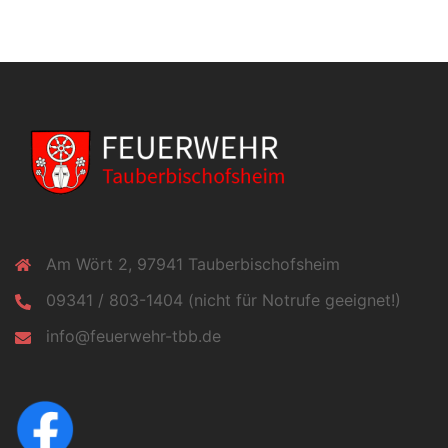
Am Wört 2, 97941 Tauberbischofsheim
09341 / 803-1404 (nicht für Notrufe geeignet!)
info@feuerwehr-tbb.de