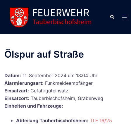
Zum
Inhalt
Suche
Men
springen
ums
Ölspur auf Straße
Datum:
11. September 2024 um 13:04 Uhr
Alarmierungsart:
Funkmeldeempfänger
Einsatzart:
Gefahrguteinsatz
Einsatzort:
Tauberbischofsheim, Grabenweg
Einheiten und Fahrzeuge:
Abteilung Tauberbischofsheim:
TLF 16/25