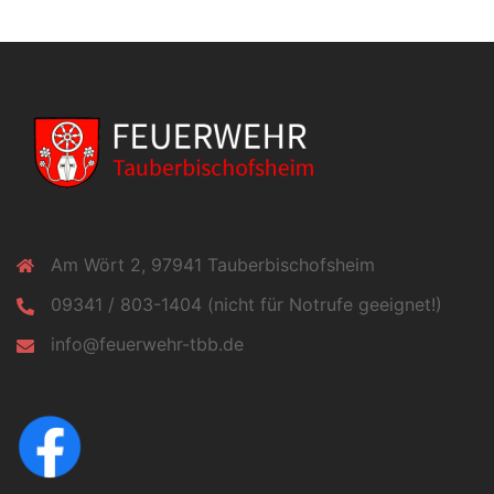
Am Wört 2, 97941 Tauberbischofsheim
09341 / 803-1404 (nicht für Notrufe geeignet!)
info@feuerwehr-tbb.de