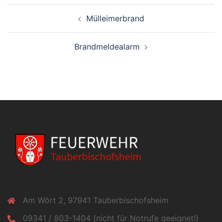
Beitragsnavigation
Mülleimerbrand
Brandmeldealarm
Am Wört 2, 97941 Tauberbischofsheim
09341 / 803-1404 (nicht für Notrufe geeignet!)