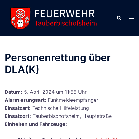
Zum
Inhalt
Suche
Men
springen
ums
Personenrettung über
DLA(K)
Datum:
5. April 2024 um 11:55 Uhr
Alarmierungsart:
Funkmeldeempfänger
Einsatzart:
Technische Hilfeleistung
Einsatzort:
Tauberbischofsheim, Hauptstraße
Einheiten und Fahrzeuge: