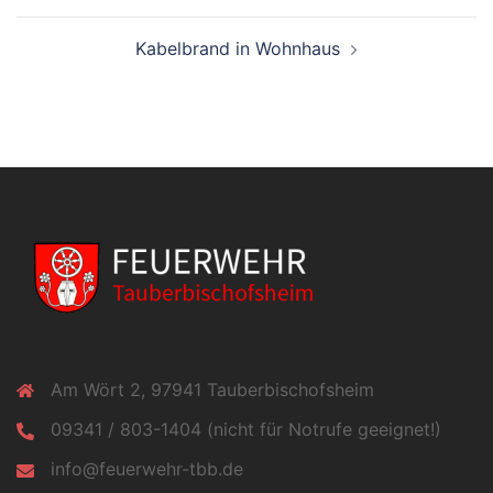
Kabelbrand in Wohnhaus
Am Wört 2, 97941 Tauberbischofsheim
09341 / 803-1404 (nicht für Notrufe geeignet!)
info@feuerwehr-tbb.de