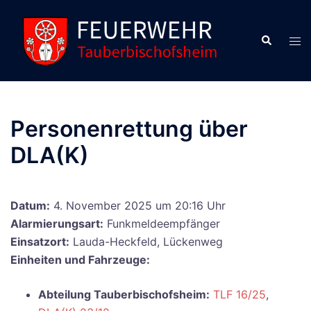
Zum
Inhalt
Suche
Men
springen
ums
Personenrettung über
DLA(K)
Datum:
4. November 2025 um 20:16 Uhr
Alarmierungsart:
Funkmeldeempfänger
Einsatzort:
Lauda-Heckfeld, Lückenweg
Einheiten und Fahrzeuge:
Abteilung Tauberbischofsheim:
TLF 16/25
,