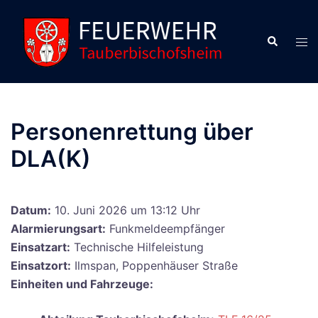
Zum
Inhalt
Suche
Men
springen
ums
Personenrettung über
DLA(K)
Datum:
10. Juni 2026 um 13:12 Uhr
Alarmierungsart:
Funkmeldeempfänger
Einsatzart:
Technische Hilfeleistung
Einsatzort:
Ilmspan, Poppenhäuser Straße
Einheiten und Fahrzeuge: