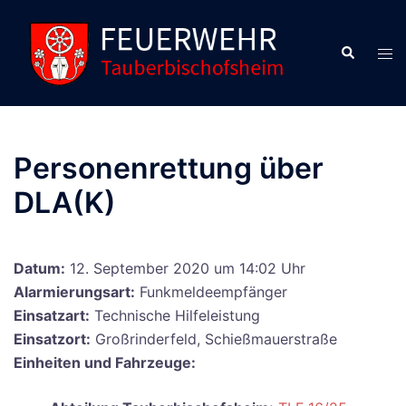
Zum
Inhalt
Suche
Men
springen
ums
Personenrettung über
DLA(K)
Datum:
12. September 2020 um 14:02 Uhr
Alarmierungsart:
Funkmeldeempfänger
Einsatzart:
Technische Hilfeleistung
Einsatzort:
Großrinderfeld, Schießmauerstraße
Einheiten und Fahrzeuge: