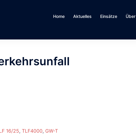
Home
Aktuelles
Einsätze
Über
rkehrsunfall
LF 16/25
,
TLF4000
,
GW-T