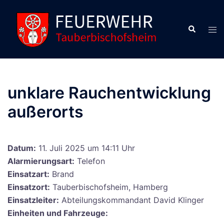
Zum
Inhalt
Suche
Men
springen
ums
unklare Rauchentwicklung
außerorts
Datum:
11. Juli 2025 um 14:11 Uhr
Alarmierungsart:
Telefon
Einsatzart:
Brand
Einsatzort:
Tauberbischofsheim, Hamberg
Einsatzleiter:
Abteilungskommandant David Klinger
Einheiten und Fahrzeuge: