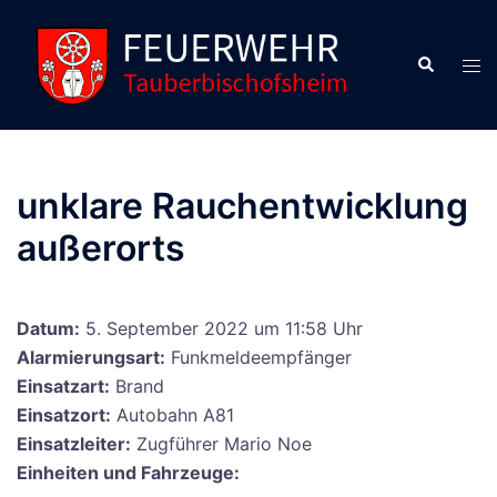
Zum
Inhalt
Suche
Men
springen
ums
unklare Rauchentwicklung
außerorts
Datum:
5. September 2022 um 11:58 Uhr
Alarmierungsart:
Funkmeldeempfänger
Einsatzart:
Brand
Einsatzort:
Autobahn A81
Einsatzleiter:
Zugführer Mario Noe
Einheiten und Fahrzeuge: