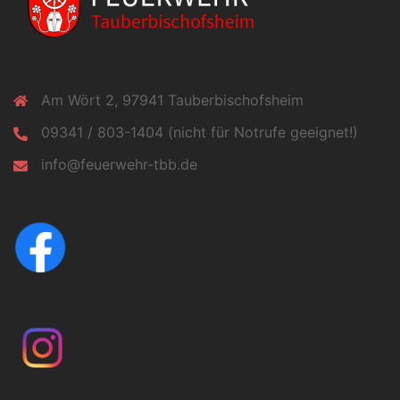
Am Wört 2, 97941 Tauberbischofsheim
09341 / 803-1404 (nicht für Notrufe geeignet!)
info@feuerwehr-tbb.de