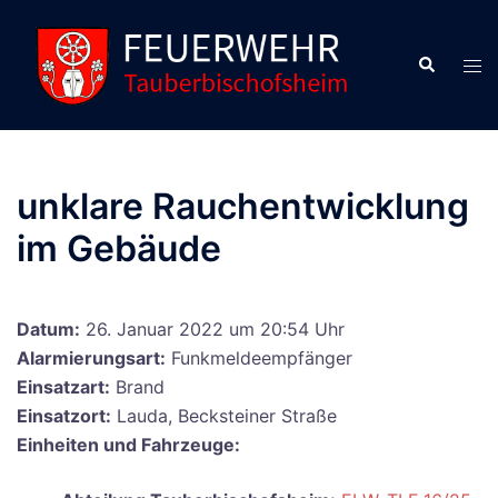
Zum
Inhalt
Suche
Men
springen
ums
unklare Rauchentwicklung
im Gebäude
Datum:
26. Januar 2022 um 20:54 Uhr
Alarmierungsart:
Funkmeldeempfänger
Einsatzart:
Brand
Einsatzort:
Lauda, Becksteiner Straße
Einheiten und Fahrzeuge: