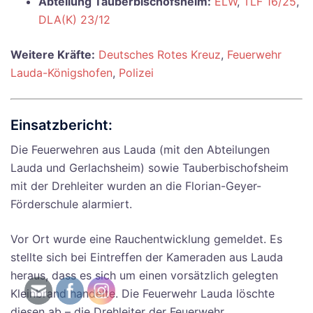
Abteilung Tauberbischofsheim:
ELW
,
TLF 16/25
,
DLA(K) 23/12
Weitere Kräfte:
Deutsches Rotes Kreuz
,
Feuerwehr
Lauda-Königshofen
,
Polizei
Einsatzbericht:
Die Feuerwehren aus Lauda (mit den Abteilungen
Lauda und Gerlachsheim) sowie Tauberbischofsheim
mit der Drehleiter wurden an die Florian-Geyer-
Förderschule alarmiert.
Vor Ort wurde eine Rauchentwicklung gemeldet. Es
stellte sich bei Eintreffen der Kameraden aus Lauda
heraus, dass es sich um einen vorsätzlich gelegten
Kleinbrand handelte. Die Feuerwehr Lauda löschte
diesen ab – die Drehleiter der Feuerwehr