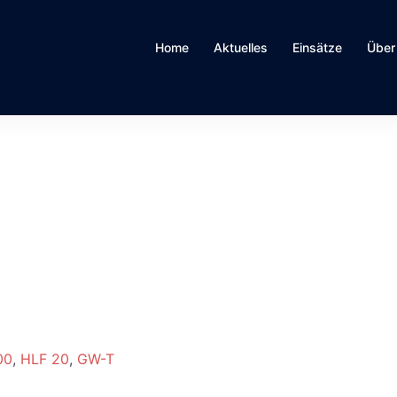
Home
Aktuelles
Einsätze
Über
00
,
HLF 20
,
GW-T