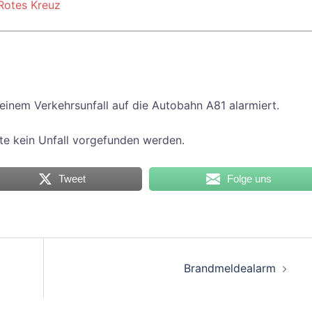
Rotes Kreuz
inem Verkehrsunfall auf die Autobahn A81 alarmiert.
e kein Unfall vorgefunden werden.
Tweet
Folge uns
on
Brandmeldealarm