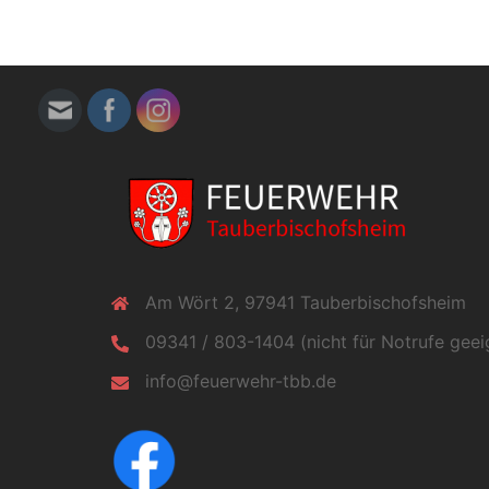
Am Wört 2, 97941 Tauberbischofsheim
09341 / 803-1404 (nicht für Notrufe geei
info@feuerwehr-tbb.de