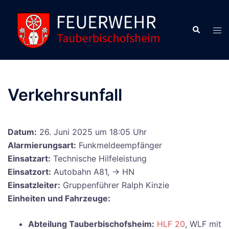
Zum
Inhalt
Suche
Men
springen
ums
Verkehrsunfall
Datum:
26. Juni 2025 um 18:05 Uhr
Alarmierungsart:
Funkmeldeempfänger
Einsatzart:
Technische Hilfeleistung
Einsatzort:
Autobahn A81, -> HN
Einsatzleiter:
Gruppenführer Ralph Kinzie
Einheiten und Fahrzeuge:
Abteilung Tauberbischofsheim:
HLF 20
, WLF mit