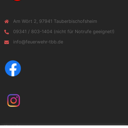
Am Wört 2, 97941 Tauberbischofsheim
09341 / 803-1404 (nicht für Notrufe geeignet!)
info@feuerwehr-tbb.de
Kontakt