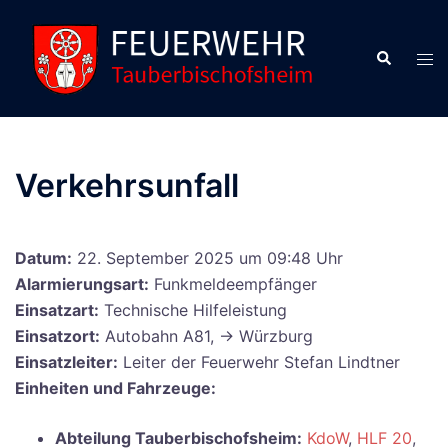
Zum
Inhalt
Suche
Men
springen
ums
Verkehrsunfall
Datum:
22. September 2025 um 09:48 Uhr
Alarmierungsart:
Funkmeldeempfänger
Einsatzart:
Technische Hilfeleistung
Einsatzort:
Autobahn A81, -> Würzburg
Einsatzleiter:
Leiter der Feuerwehr Stefan Lindtner
Einheiten und Fahrzeuge:
Abteilung Tauberbischofsheim:
KdoW
,
HLF 20
,