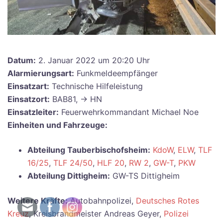
Datum:
2. Januar 2022 um 20:20 Uhr
Alarmierungsart:
Funkmeldeempfänger
Einsatzart:
Technische Hilfeleistung
Einsatzort:
BAB81, -> HN
Einsatzleiter:
Feuerwehrkommandant Michael Noe
Einheiten und Fahrzeuge:
Abteilung Tauberbischofsheim:
KdoW
,
ELW
,
TLF
16/25
,
TLF 24/50
,
HLF 20
,
RW 2
,
GW-T
,
PKW
Abteilung Dittigheim:
GW-TS Dittigheim
Weitere Kräfte:
Autobahnpolizei,
Deutsches Rotes
Kreuz
, Kreisbrandmeister Andreas Geyer,
Polizei