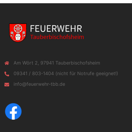
Am Wört 2, 97941 Tauberbischofsheim
09341 / 803-1404 (nicht für Notrufe geeignet!)
info@feuerwehr-tbb.de