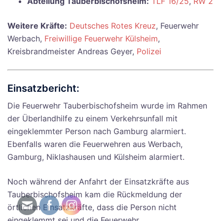
Abteilung Tauberbischofsheim:
TLF 16/25
,
RW 2
Weitere Kräfte:
Deutsches Rotes Kreuz
, Feuerwehr
Werbach,
Freiwillige Feuerwehr Külsheim
,
Kreisbrandmeister Andreas Geyer,
Polizei
Einsatzbericht:
Die Feuerwehr Tauberbischofsheim wurde im Rahmen
der Überlandhilfe zu einem Verkehrsunfall mit
eingeklemmter Person nach Gamburg alarmiert.
Ebenfalls waren die Feuerwehren aus Werbach,
Gamburg, Niklashausen und Külsheim alarmiert.
Noch während der Anfahrt der Einsatzkräfte aus
Tauberbischofsheim kam die Rückmeldung der
örtlichen Einsatzkräfte, dass die Person nicht
eingeklemmt sei und die Feuerwehr