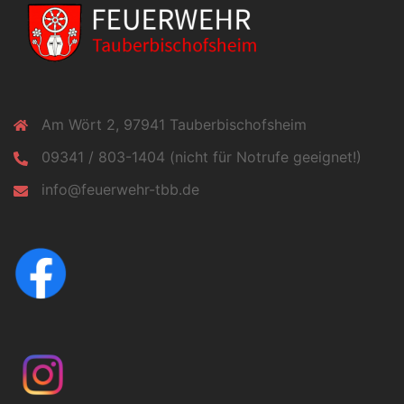
Am Wört 2, 97941 Tauberbischofsheim
09341 / 803-1404 (nicht für Notrufe geeignet!)
info@feuerwehr-tbb.de