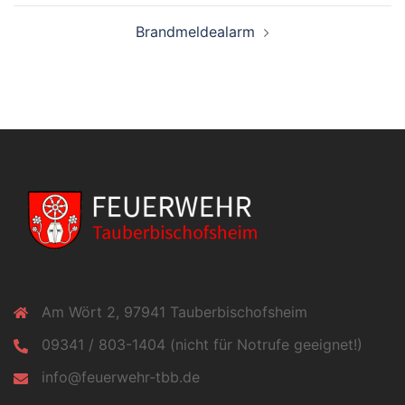
Brandmeldealarm
Am Wört 2, 97941 Tauberbischofsheim
09341 / 803-1404 (nicht für Notrufe geeignet!)
info@feuerwehr-tbb.de