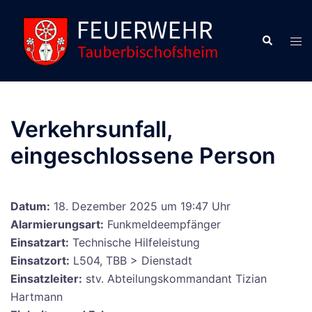
Zum
Inhalt
Suche
Men
springen
ums
Verkehrsunfall,
eingeschlossene Person
Datum:
18. Dezember 2025 um 19:47 Uhr
Alarmierungsart:
Funkmeldeempfänger
Einsatzart:
Technische Hilfeleistung
Einsatzort:
L504, TBB > Dienstadt
Einsatzleiter:
stv. Abteilungskommandant Tizian
Hartmann