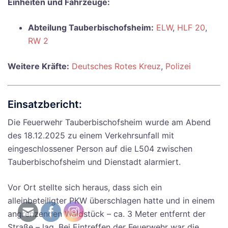
Einheiten und Fahrzeuge:
Abteilung Tauberbischofsheim:
ELW
,
HLF 20
,
RW 2
Weitere Kräfte:
Deutsches Rotes Kreuz
,
Polizei
Einsatzbericht:
Die Feuerwehr Tauberbischofsheim wurde am Abend
des 18.12.2025 zu einem Verkehrsunfall mit
eingeschlossener Person auf die L504 zwischen
Tauberbischofsheim und Dienstadt alarmiert.
Vor Ort stellte sich heraus, dass sich ein
alleinbeteiligter PKW überschlagen hatte und in einem
angrenzenden Waldstück – ca. 3 Meter entfernt der
Straße – lag. Bei Eintreffen der Feuerwehr war die