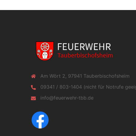
Am Wört 2, 97941 Tauberbischofsheim
09341 / 803-1404 (nicht für Notrufe geei
info@feuerwehr-tbb.de