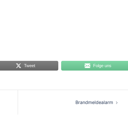
Tweet
Folge uns
on
Brandmeldealarm