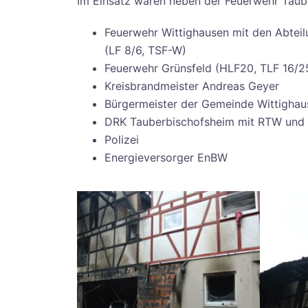
Im Einsatz waren neben der Feuerwehr Taub
Feuerwehr Wittighausen mit den Abteil
(LF 8/6, TSF-W)
Feuerwehr Grünsfeld (HLF20, TLF 16/
Kreisbrandmeister Andreas Geyer
Bürgermeister der Gemeinde Wittigha
DRK Tauberbischofsheim mit RTW und 
Polizei
Energieversorger EnBW