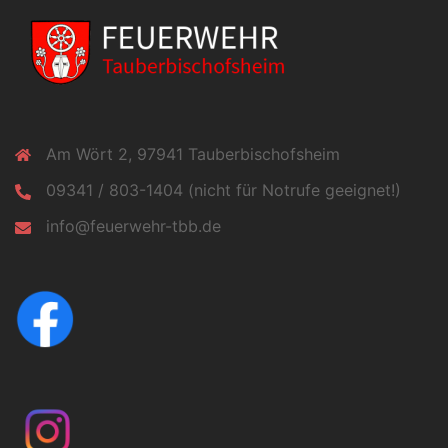
Am Wört 2, 97941 Tauberbischofsheim
09341 / 803-1404 (nicht für Notrufe geeignet!)
info@feuerwehr-tbb.de