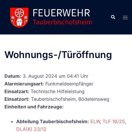
Zum
Inhalt
Suche
Men
springen
ums
Wohnungs-/Türöffnung
Datum:
3. August 2024 um 04:41 Uhr
Alarmierungsart:
Funkmeldeempfänger
Einsatzart:
Technische Hilfeleistung
Einsatzort:
Tauberbischofsheim, Bödeleinsweg
Einheiten und Fahrzeuge:
Abteilung Tauberbischofsheim:
ELW
,
TLF 16/25
,
DLA(K) 23/12