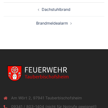
Beitragsnavigation
Dachstuhlbrand
Brandmeldealarm
Am Wört 2, 97941 Tauberbischofsheim
09341 / 803-1404 (nicht für Notrufe geeignet!)