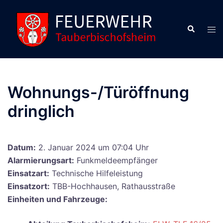
Zum
Inhalt
Suche
Men
springen
ums
Wohnungs-/Türöffnung
dringlich
Datum:
2. Januar 2024 um 07:04 Uhr
Alarmierungsart:
Funkmeldeempfänger
Einsatzart:
Technische Hilfeleistung
Einsatzort:
TBB-Hochhausen, Rathausstraße
Einheiten und Fahrzeuge: