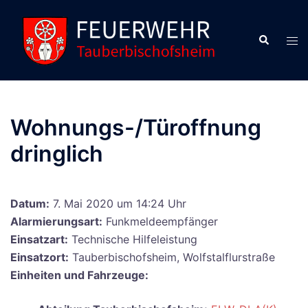
Zum
Inhalt
Suche
Men
springen
ums
Wohnungs-/Türoffnung
dringlich
Datum:
7. Mai 2020 um 14:24 Uhr
Alarmierungsart:
Funkmeldeempfänger
Einsatzart:
Technische Hilfeleistung
Einsatzort:
Tauberbischofsheim, Wolfstalflurstraße
Einheiten und Fahrzeuge: