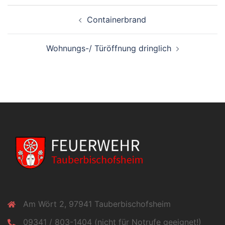
Beitragsnavigation
Containerbrand
Wohnungs-/ Türöffnung dringlich
Am Wört 2, 97941 Tauberbischofsheim
09341 / 803-1404 (nicht für Notrufe geeignet!)