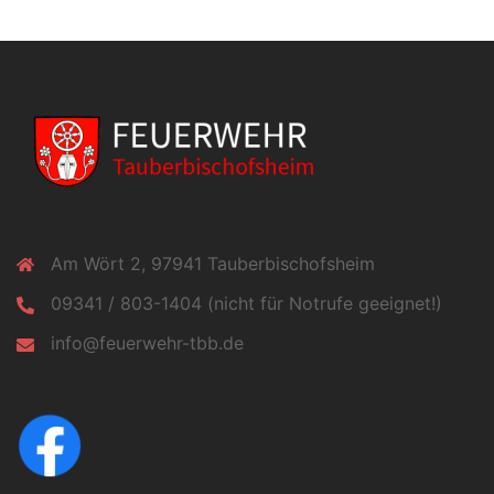
Am Wört 2, 97941 Tauberbischofsheim
09341 / 803-1404 (nicht für Notrufe geeignet!)
info@feuerwehr-tbb.de