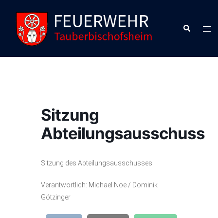
Zum
Inhalt
Suche
Men
springen
ums
Sitzung
Abteilungsausschuss
Sitzung des Abteilungsausschusses
Verantwortlich: Michael Noe / Dominik
Götzinger